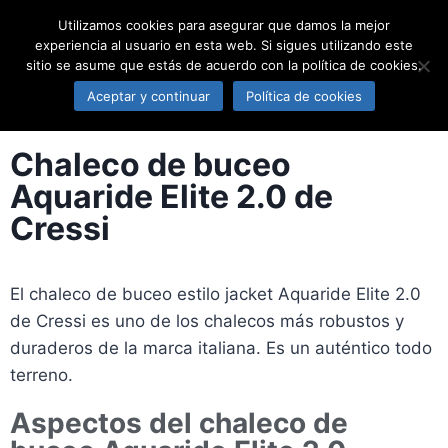
Utilizamos cookies para asegurar que damos la mejor
EL RINCÓN DEL BUCEO
experiencia al usuario en esta web. Si sigues utilizando este
sitio se asume que estás de acuerdo con la política de cookies.
CHALECOS
Aceptar y continuar
Política de cookies
Chaleco de buceo
Aquaride Elite 2.0 de
Cressi
El chaleco de buceo estilo jacket Aquaride Elite 2.0
de Cressi es uno de los chalecos más robustos y
duraderos de la marca italiana. Es un auténtico todo
terreno.
Aspectos del chaleco de