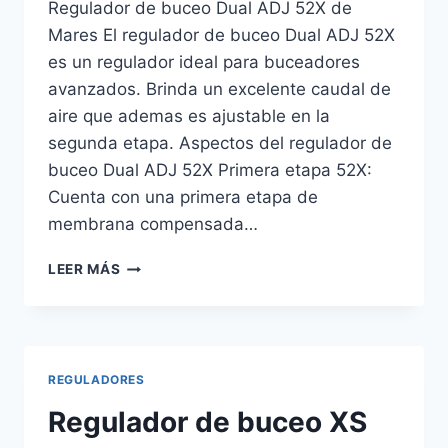
Regulador de buceo Dual ADJ 52X de
Mares El regulador de buceo Dual ADJ 52X
es un regulador ideal para buceadores
avanzados. Brinda un excelente caudal de
aire que ademas es ajustable en la
segunda etapa. Aspectos del regulador de
buceo Dual ADJ 52X Primera etapa 52X:
Cuenta con una primera etapa de
membrana compensada…
REGULADOR
LEER MÁS
DE
BUCEO
DUAL
ADJ
52X
REGULADORES
DE
MARES
Regulador de buceo XS