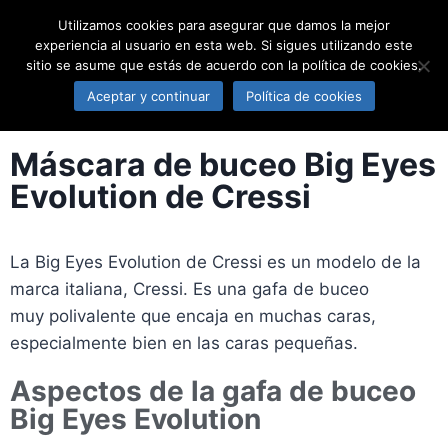
Utilizamos cookies para asegurar que damos la mejor
EL RINCÓN DEL BUCEO
experiencia al usuario en esta web. Si sigues utilizando este
sitio se asume que estás de acuerdo con la política de cookies.
MÁSCARAS
Aceptar y continuar
Política de cookies
Máscara de buceo Big Eyes
Evolution de Cressi
La Big Eyes Evolution de Cressi es un modelo de la
marca italiana, Cressi. Es una gafa de buceo
muy polivalente que encaja en muchas caras,
especialmente bien en las caras pequeñas.
Aspectos de la gafa de buceo
Big Eyes Evolution