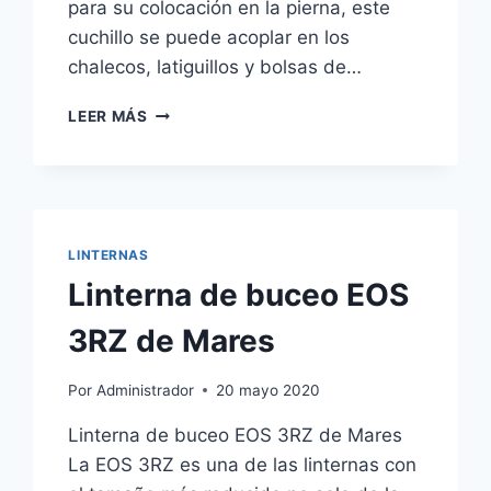
para su colocación en la pierna, este
cuchillo se puede acoplar en los
chalecos, latiguillos y bolsas de…
CUCHILLO
LEER MÁS
DE
BUCEO
FORCE
NANO
PLUS
DE
LINTERNAS
MARES
Linterna de buceo EOS
3RZ de Mares
Por
Administrador
20 mayo 2020
Linterna de buceo EOS 3RZ de Mares
La EOS 3RZ es una de las linternas con