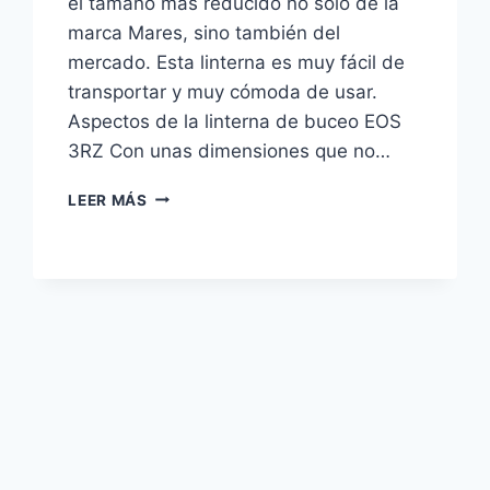
el tamaño más reducido no solo de la
marca Mares, sino también del
mercado. Esta linterna es muy fácil de
transportar y muy cómoda de usar.
Aspectos de la linterna de buceo EOS
3RZ Con unas dimensiones que no…
LINTERNA
LEER MÁS
DE
BUCEO
EOS
3RZ
DE
MARES