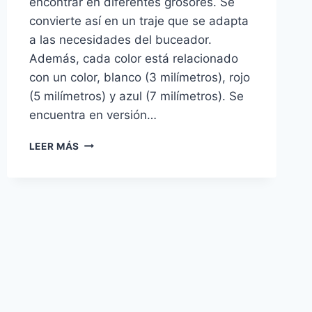
encontrar en diferentes grosores. Se
convierte así en un traje que se adapta
a las necesidades del buceador.
Además, cada color está relacionado
con un color, blanco (3 milímetros), rojo
(5 milímetros) y azul (7 milímetros). Se
encuentra en versión…
TRAJE
LEER MÁS
DE
BUCEO
FLEXA
DE
MARES