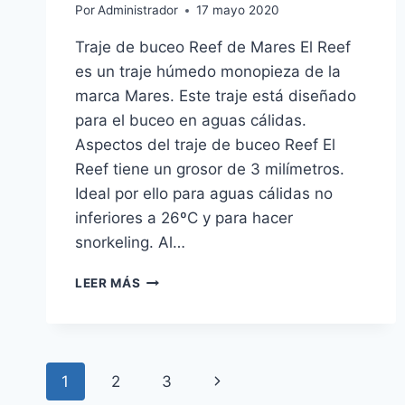
Por
Administrador
17 mayo 2020
Traje de buceo Reef de Mares El Reef
es un traje húmedo monopieza de la
marca Mares. Este traje está diseñado
para el buceo en aguas cálidas.
Aspectos del traje de buceo Reef El
Reef tiene un grosor de 3 milímetros.
Ideal por ello para aguas cálidas no
inferiores a 26ºC y para hacer
snorkeling. Al…
TRAJE
LEER MÁS
DE
BUCEO
REEF
DE
Navegación
MARES
1
2
3
Siguiente