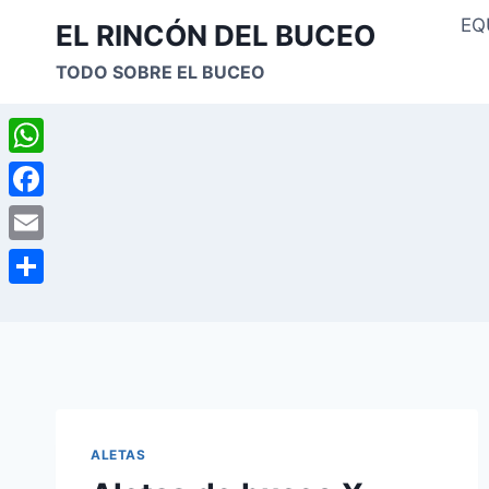
Saltar
EQ
EL RINCÓN DEL BUCEO
al
TODO SOBRE EL BUCEO
contenido
WhatsApp
Facebook
Email
Compartir
ALETAS