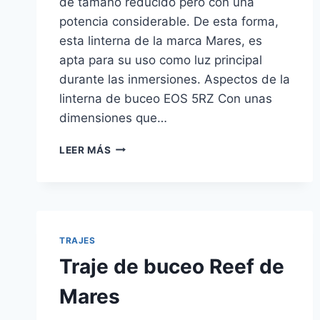
de tamaño reducido pero con una
potencia considerable. De esta forma,
esta linterna de la marca Mares, es
apta para su uso como luz principal
durante las inmersiones. Aspectos de la
linterna de buceo EOS 5RZ Con unas
dimensiones que…
LINTERNA
LEER MÁS
DE
BUCEO
EOS
5RZ
DE
MARES
TRAJES
Traje de buceo Reef de
Mares