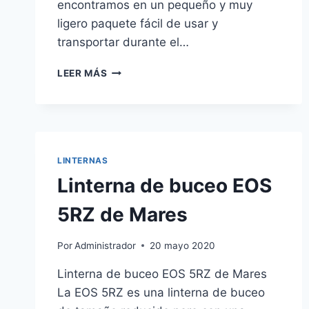
encontramos en un pequeño y muy
ligero paquete fácil de usar y
transportar durante el…
BOYA
LEER MÁS
DE
MARCACIÓN
EN
LA
SUPERFICIE
ALL
LINTERNAS
IN
Linterna de buceo EOS
ONE
DE
5RZ de Mares
MARES
Por
Administrador
20 mayo 2020
Linterna de buceo EOS 5RZ de Mares
La EOS 5RZ es una linterna de buceo